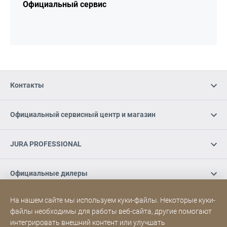
Официальный сервис
Контакты
Официальный сервисный центр и магазин
JURA PROFESSIONAL
Официальные дилеры
На нашем сайте мы используем куки-файлы. Некоторые куки-
Социальные медиа
файлы необходимы для работы веб-сайта, другие помогают
интегрировать внешний контент или улучшать