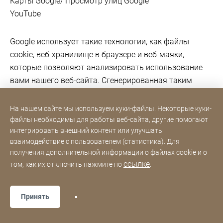
Карты Google/ Просмотр улиц Google
YouTube
Google использует такие технологии, как файлы
cookie, веб-хранилище в браузере и веб-маяки,
которые позволяют анализировать использование
вами нашего веб-сайта. Сгенерированная таким
образом информация об использовании вами нашего
веб-сайта может быть передана на сервер Google в
На нашем сайте мы используем куки-файлы. Некоторые куки-
США или других странах и сохранена там.
файлы необходимы для работы веб-сайта, другие помогают
интегрировать внешний контент или улучшать
взаимодействие с пользователем (статистика). Для
Мы используем инструменты, предоставляемые
получения дополнительной информации о файлах cookie и о
Google, которые, по словам Google, могут
ссылке
том, как их отключить нажмите по
.
обрабатывать персональные данные в странах, где
Google или ее субподрядчики обслуживают
Принять
оборудование. В своем "Дополнении к обработке
данных для продуктов, в которых Google является