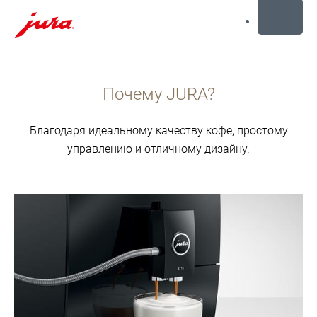
MENU
Перейти
к
Почему JURA?
содержанию
Перейти
к
Благодаря идеальному качеству кофе, простому
поиску
управлению и отличному дизайну.
подробнее