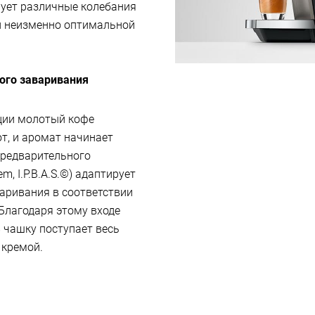
рует различные колебания
и неизменно оптимальной
ого заваривания
ции молотый кофе
т, и аромат начинает
предварительного
em, I.P.B.A.S.©) адаптирует
аривания в соответствии
Благодаря этому входе
 чашку поступает весь
 кремой.