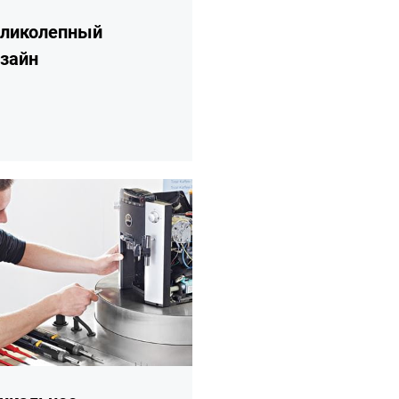
ликолепный
зайн
ее