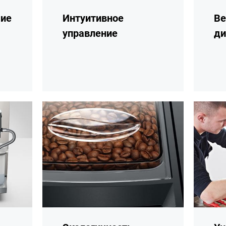
ие
Интуитивное
Ве
управление
ди
подробнее
подробн