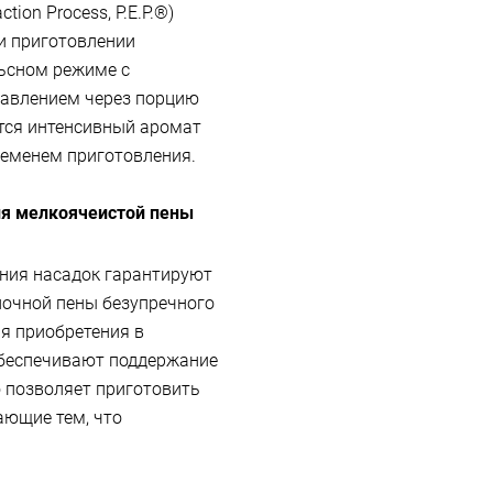
ion Process, P.E.P.®)
и приготовлении
льсном режиме с
давлением через порцию
ется интенсивный аромат
ременем приготовления.
ия мелкоячеистой пены
ния насадок гарантируют
лочной пены безупречного
ля приобретения в
обеспечивают поддержание
 позволяет приготовить
ающие тем, что