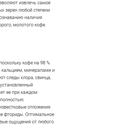
зволяют извлечь самое
ых зерен любой степени
познаванию наличия
рого, молотого кофе.
поскольку кофе на 98 %
с кальцием, минералами и
ют следы хлора, свинца,
 установленный
ает ее при каждом
м полностью
 известковые отложения
ные фториды. Оптимальное
овые ощущения от любого