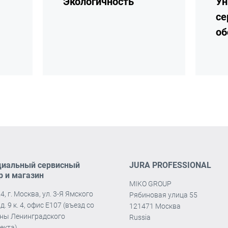
Экологичность
Ун
се
об
иальный сервисный
JURA PROFESSIONAL
р и магазин
MIKO GROUP
4, г. Москва, ул. 3-Я Ямского
Рябиновая улица 55
д. 9 к. 4, офис Е107 (въезд со
121471 Москва
ны Ленинградского
Russia
екта).