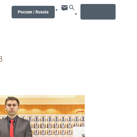
MENU
Россия / Russia
в
бнее