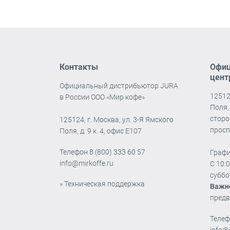
Контакты
Офиц
цент
Официальный дистрибьютор JURA
12512
в России ООО «Мир кофе»
Поля, 
сторо
125124, г. Москва, ул. 3-Я Ямского
просп
Поля, д. 9 к. 4, офис Е107
Телефон
8 (800) 333 60 57
Графи
info@mirkoffe.ru
С 10:
суббо
» Техническая поддержка
Важн
предв
Теле
info@