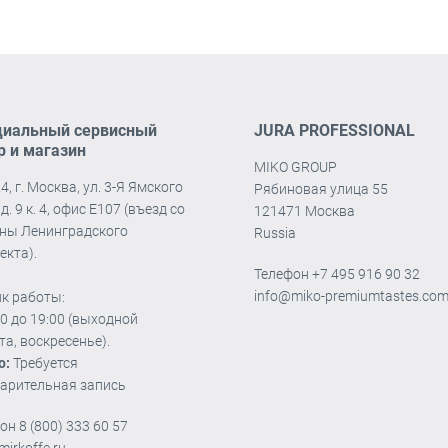
иальный сервисный
JURA PROFESSIONAL
р и магазин
MIKO GROUP
4, г. Москва, ул. 3-Я Ямского
Рябиновая улица 55
д. 9 к. 4, офис Е107 (въезд со
121471 Москва
ны Ленинградского
Russia
екта).
Телефон
+7 495 916 90 32
info@miko-premiumtastes.co
к работы:
00 до 19:00 (выходной
та, воскресенье).
о:
Требуется
арительная запись
фон
8 (800) 333 60 57
mirkoffe.ru