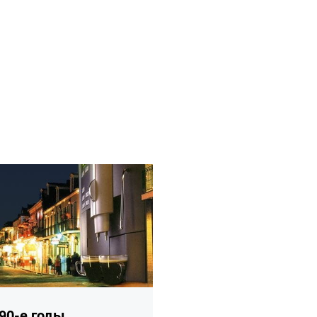
ее
90-е годы