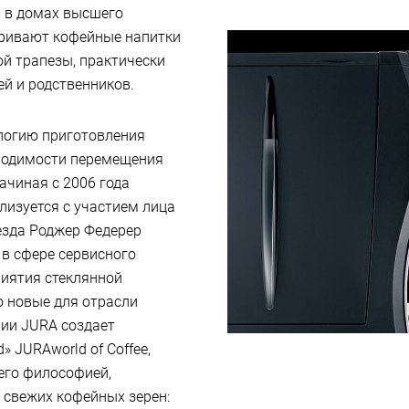
я в домах высшего
тривают кофейные напитки
й трапезы, практически
ей и родственников.
ологию приготовления
бходимости перемещения
ачиная с 2006 года
лизуется с участием лица
езда Роджер Федерер
в сфере сервисного
иятия стеклянной
о новые для отрасли
рии JURA создает
 JURAworld of Coffee,
 его философией,
 свежих кофейных зерен: