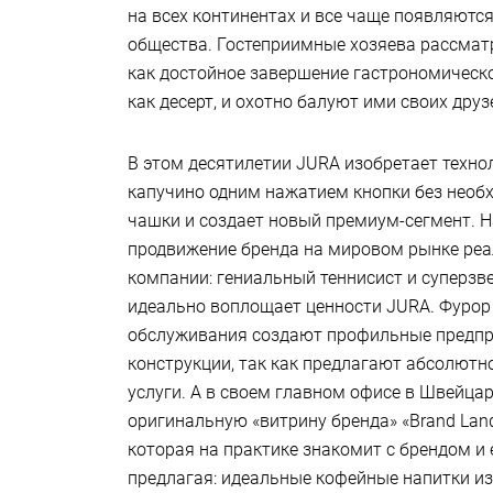
на всех континентах и все чаще появляютс
общества. Гостеприимные хозяева рассма
как достойное завершение гастрономическо
как десерт, и охотно балуют ими своих друз
В этом десятилетии JURA изобретает техн
капучино одним нажатием кнопки без нео
чашки и создает новый премиум-сегмент. Н
продвижение бренда на мировом рынке реа
компании: гениальный теннисист и суперзв
идеально воплощает ценности JURA. Фурор 
обслуживания создают профильные предпр
конструкции, так как предлагают абсолютн
услуги. А в своем главном офисе в Швейца
оригинальную «витрину бренда» «Brand Land»
которая на практике знакомит с брендом и
предлагая: идеальные кофейные напитки из