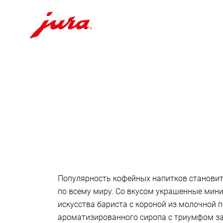
Перейти
к
содержанию
Перейти
к
поиску
Популярность кофейных напитков станови
по всему миру. Со вкусом украшенные мин
искусства бариста с короной из молочной 
ароматизированного сиропа с триумфом з