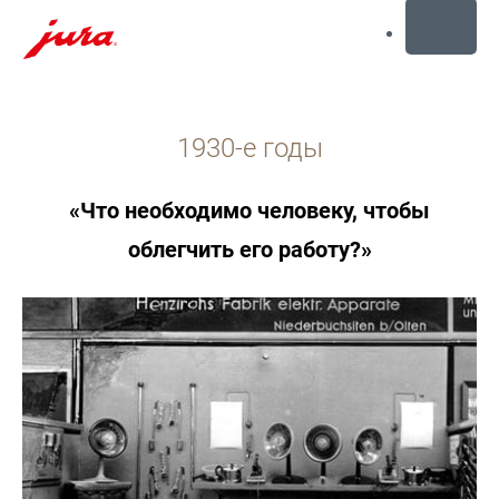
MENU
Перейти
к
1930-е годы
содержанию
Перейти
к
«Что необходимо человеку, чтобы
поиску
облегчить его работу?»