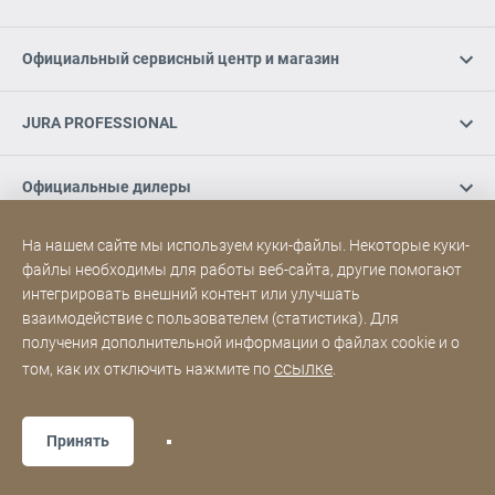
Официальный сервисный центр и магазин
JURA PROFESSIONAL
Официальные дилеры
На нашем сайте мы используем куки-файлы. Некоторые куки-
Социальные медиа
файлы необходимы для работы веб-сайта, другие помогают
интегрировать внешний контент или улучшать
взаимодействие с пользователем (статистика). Для
Благодарности
Политика конфиденциальности
Сайт
[Website
получения дополнительной информации о файлах cookie и о
Sitemap
information]
ссылке
том, как их отключить нажмите по
.
Copyright © JURA 2026
Принять